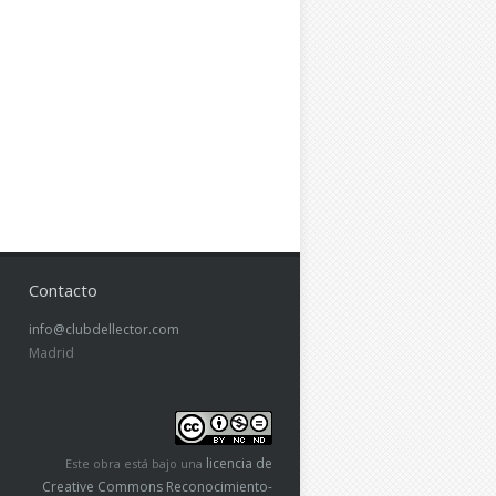
Contacto
info@clubdellector.com
Madrid
licencia de
Este obra está bajo una
Creative Commons Reconocimiento-