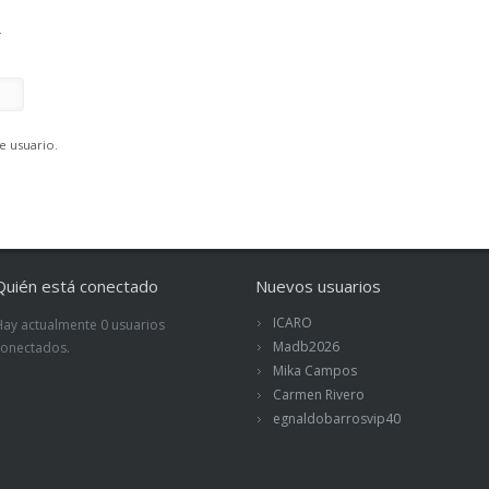
.
e usuario.
Quién está conectado
Nuevos usuarios
ICARO
Hay actualmente 0 usuarios
Madb2026
conectados.
Mika Campos
Carmen Rivero
egnaldobarrosvip40