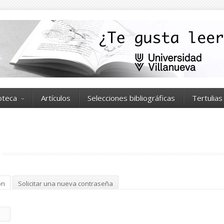
ioteca
Artículos
Selecciones bibliográficas
Tertulias
ón
(solapa activa)
Solicitar una nueva contraseña