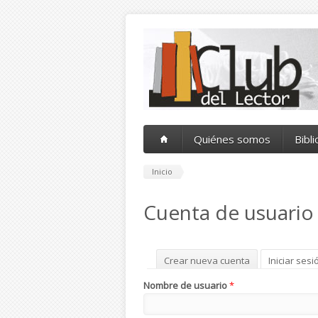
Pasar al contenido principal
Quiénes somos
Bibl
Inicio
Cuenta de usuario
Solapas principales
Crear nueva cuenta
Iniciar sesi
Nombre de usuario
*