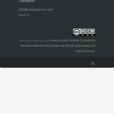
Contacto
info@clubdellector.com
Madrid
licencia de Creative Commons
Este obra está bajo una
Reconocimiento-NoComercial-SinObraDerivada 4.0
Internacional
.