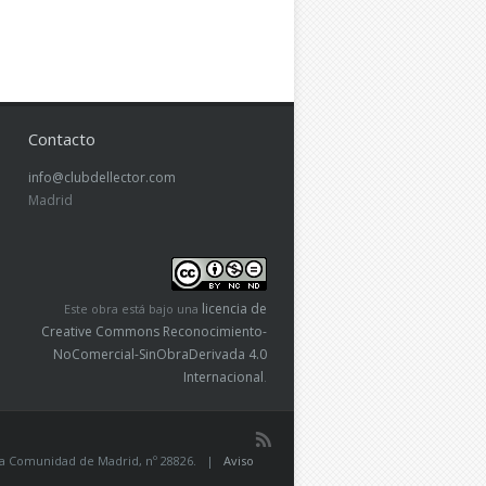
Contacto
info@clubdellector.com
Madrid
licencia de
Este obra está bajo una
Creative Commons Reconocimiento-
NoComercial-SinObraDerivada 4.0
Internacional
.
de la Comunidad de Madrid, nº 28826. |
Aviso