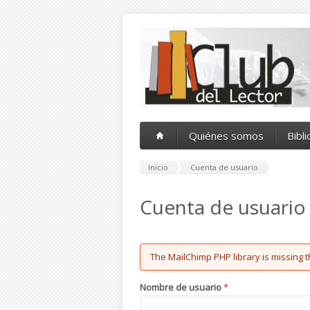
Pasar al contenido principal
Quiénes somos
Bibl
Inicio
Cuenta de usuario
Cuenta de usuario
Error message
The MailChimp PHP library is missing t
Nombre de usuario
*