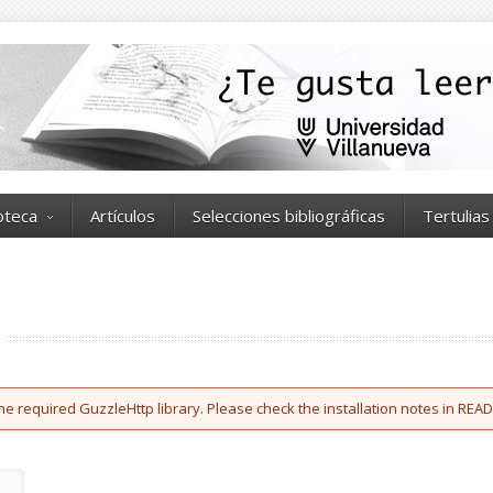
ioteca
Artículos
Selecciones bibliográficas
Tertulias
he required GuzzleHttp library. Please check the installation notes in READ