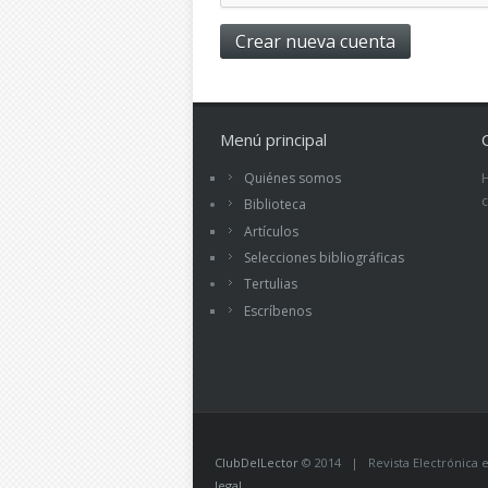
Menú principal
Quiénes somos
Biblioteca
Artículos
Selecciones bibliográficas
Tertulias
Escríbenos
ClubDelLector
© 2014 | Revista Electrónica ed
legal