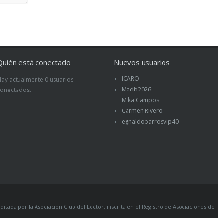
Quién está conectado
Nuevos usuarios
ICARO
Hay actualmente 0 usuarios
Madb2026
conectados.
Mika Campos
Carmen Rivero
egnaldobarrosvip40
itada por la Asociación Club del Lector, inscrita en el Registro de Asociaciones 