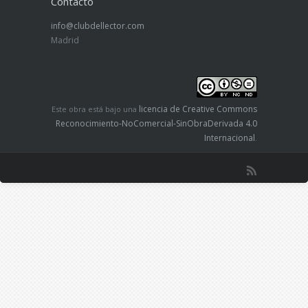
Contacto
info@clubdellector.com
Madrid
licencia de Creative Commons
Este obra está bajo una
Reconocimiento-NoComercial-SinObraDerivada 4.0
Internacional
.