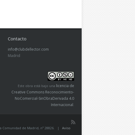
Contacto
info@clubdellector.com
Madrid
licencia de
Este obra está bajo una
Creative Commons Reconocimiento-
NoComercial-SinObraDerivada 4.0
Internacional
.
de la Comunidad de Madrid, nº 28826. |
Aviso