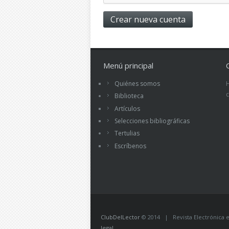
Menú principal
Quiénes somos
Biblioteca
Artículos
Selecciones bibliográficas
Tertulias
Escríbenos
ClubDelLector
© 2014 | Revista Electrónica ed
legal