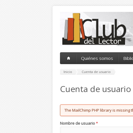
Pasar al contenido principal
Quiénes somos
Bibl
Inicio
Cuenta de usuario
Cuenta de usuario
Error message
The MailChimp PHP library is missing t
Nombre de usuario
*