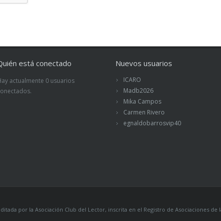
Quién está conectado
Nuevos usuarios
ICARO
Hay actualmente 0 usuarios
Madb2026
conectados.
Mika Campos
Carmen Rivero
egnaldobarrosvip40
itada por la Asociación Club del Lector, inscrita en el Registro de Asociaciones 