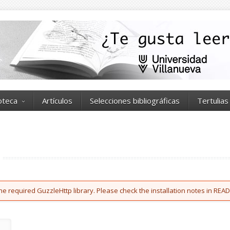
ioteca
Artículos
Selecciones bibliográficas
Tertulias
he required GuzzleHttp library. Please check the installation notes in READ