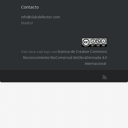
Contacto
info@clubdellector.com
Madrid
licencia de Creative Commons
Este obra está bajo una
Reconocimiento-NoComercial-SinObraDerivada 4.0
Internacional
.