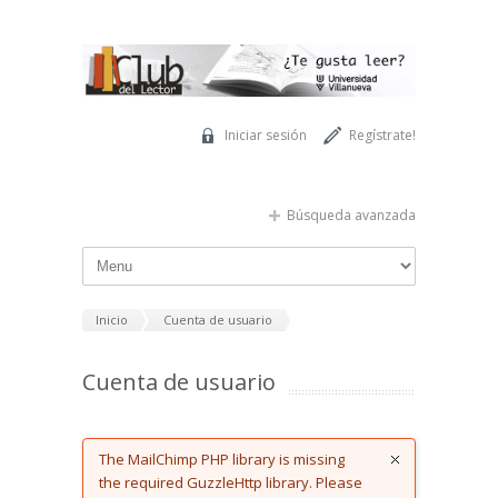
Pasar al contenido principal
Iniciar sesión
Regístrate!
Búsqueda avanzada
Inicio
Cuenta de usuario
Cuenta de usuario
Error message
The MailChimp PHP library is missing
the required GuzzleHttp library. Please