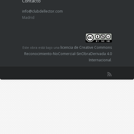
Contacto
info@clubdellector.com
Madrid
licencia de Creative Commons
Este obra está bajo una
Reconocimiento-NoComercial-SinObraDerivada 4.0
Internacional
.