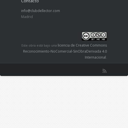
Contacto
info@clubdellector.com
Madrid
licencia de Creative Commons
Este obra está bajo una
Reconocimiento-NoComercial-SinObraDerivada 4.0
Internacional
.