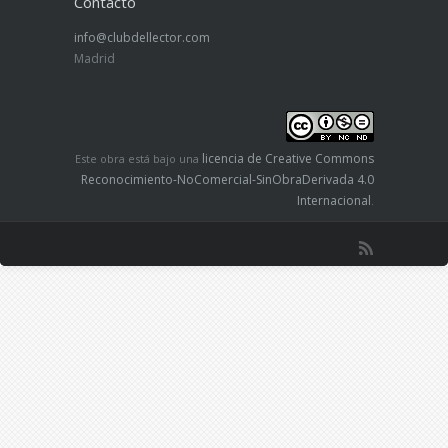
Contacto
info@clubdellector.com
Madrid
licencia de Creative Commons
Este obra está bajo una
Reconocimiento-NoComercial-SinObraDerivada 4.0
Internacional
.