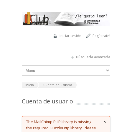
Pasar al contenido principal
Iniciar sesión
Regístrate!
Búsqueda avanzada
Inicio
Cuenta de usuario
Cuenta de usuario
Error message
The MailChimp PHP library is missing
the required GuzzleHttp library. Please