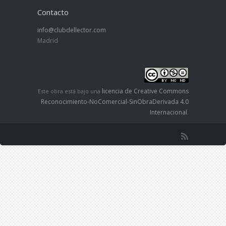
Contacto
info@clubdellector.com
Madrid
licencia de Creative Commons
Este obra está bajo una
Reconocimiento-NoComercial-SinObraDerivada 4.0
Internacional
.