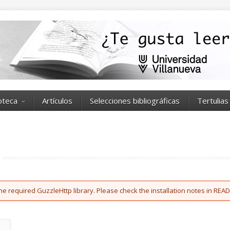
ioteca
Artículos
Selecciones bibliográficas
Tertulias
he required GuzzleHttp library. Please check the installation notes in READ