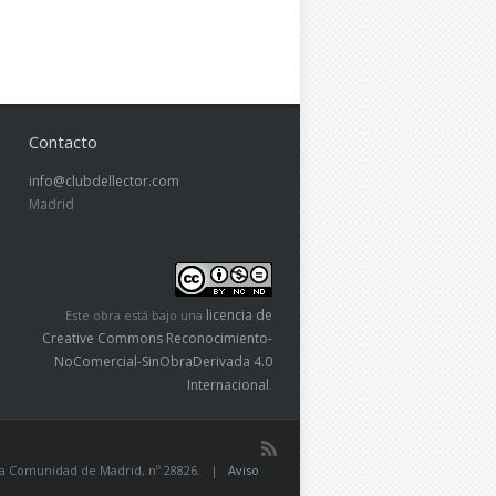
Contacto
info@clubdellector.com
Madrid
licencia de
Este obra está bajo una
Creative Commons Reconocimiento-
NoComercial-SinObraDerivada 4.0
Internacional
.
de la Comunidad de Madrid, nº 28826. |
Aviso