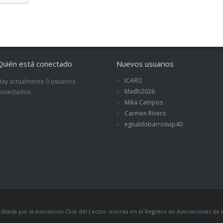
Quién está conectado
Nuevos usuarios
ICARO
Hay actualmente 0 usuarios
Madb2026
conectados.
Mika Campos
Carmen Rivero
egnaldobarrosvip40
itada por la Asociación Club del Lector, inscrita en el Registro de Asociaciones 