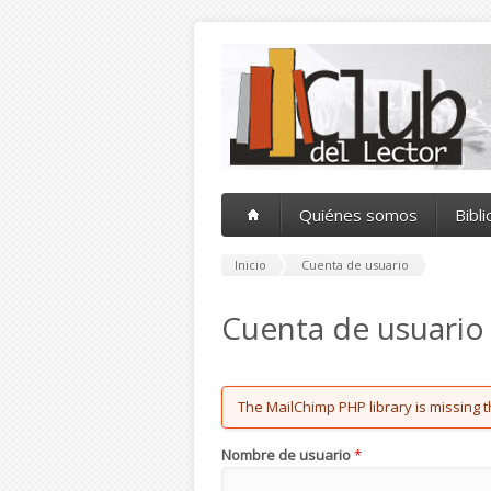
Pasar al contenido principal
Quiénes somos
Bibl
Inicio
Cuenta de usuario
Cuenta de usuario
Error message
The MailChimp PHP library is missing t
Nombre de usuario
*