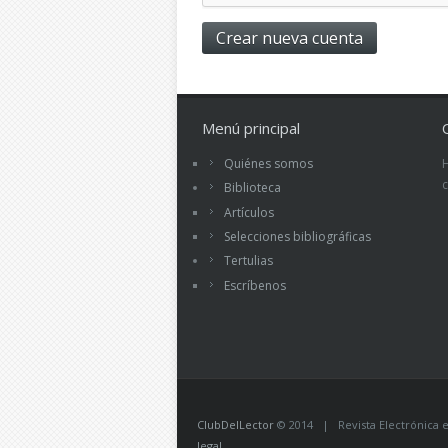
Menú principal
Quiénes somos
Biblioteca
Artículos
Selecciones bibliográficas
Tertulias
Escríbenos
ClubDelLector
© 2014 | Revista Electrónica ed
legal