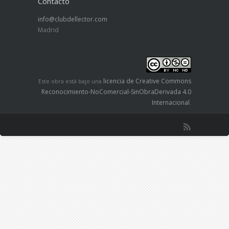
Contacto
info@clubdellector.com
Madrid
licencia de Creative Commons
Este obra está bajo una
Reconocimiento-NoComercial-SinObraDerivada 4.0
Internacional
.