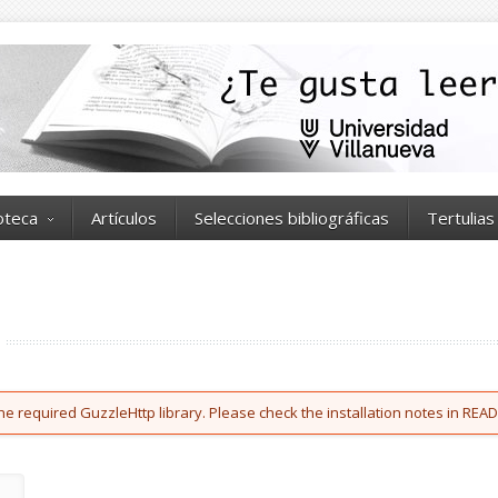
ioteca
Artículos
Selecciones bibliográficas
Tertulias
he required GuzzleHttp library. Please check the installation notes in READ