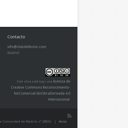
Contacto
info@clubdellector.com
Madrid
licencia de
Este obra está bajo una
Creative Commons Reconocimiento-
NoComercial-SinObraDerivada 4.0
Internacional
.
de la Comunidad de Madrid, nº 28826. |
Aviso