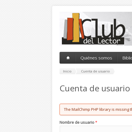
Pasar al contenido principal
Quiénes somos
Bibl
Inicio
Cuenta de usuario
Cuenta de usuario
Error message
The MailChimp PHP library is missing t
Nombre de usuario
*