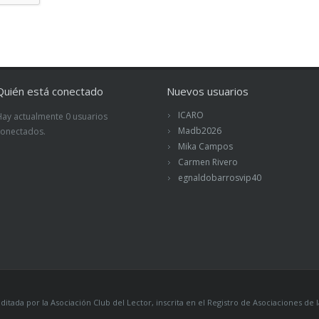
Quién está conectado
Nuevos usuarios
ICARO
Hay actualmente 0 usuarios
Madb2026
conectados.
Mika Campos
Carmen Rivero
egnaldobarrosvip40
itada por la Asociación Club del Lector, inscrita en el Registro de Asociaciones 