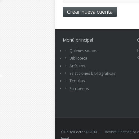
Menú principal
Quiénes somos
Biblioteca
Artículos
Selecciones bibliográficas
Tertulias
Escríbenos
ClubDelLector
© 2014 | Revista Electrónica ed
legal