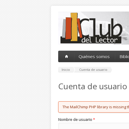
Pasar al contenido principal
Quiénes somos
Bibl
Inicio
Cuenta de usuario
Cuenta de usuario
Error message
The MailChimp PHP library is missing t
Nombre de usuario
*