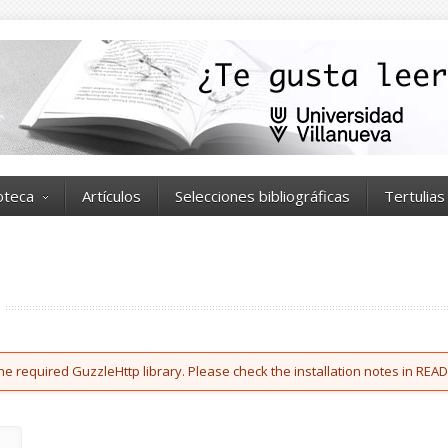
ioteca
Artículos
Selecciones bibliográficas
Tertulias
he required GuzzleHttp library. Please check the installation notes in READ