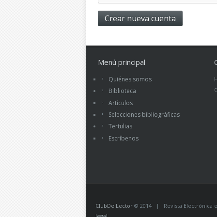
Menú principal
Quiénes somos
Biblioteca
Artículos
Selecciones bibliográficas
Tertulias
Escríbenos
ClubDelLector
© 2014 | Revista Electrónica ed
legal