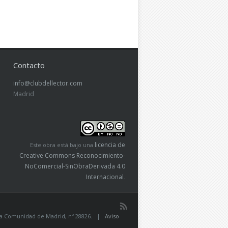
Contacto
info@clubdellector.com
Madrid
licencia de
Este obra está bajo una
Creative Commons Reconocimiento-
NoComercial-SinObraDerivada 4.0
Internacional
.
de la Comunidad de Madrid, nº 28826. |
Aviso