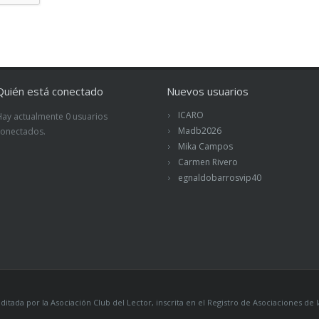
Quién está conectado
Nuevos usuarios
ICARO
Hay actualmente 0 usuarios
Madb2026
conectados.
Mika Campos
Carmen Rivero
egnaldobarrosvip40
itada por la Asociación Club del Lector, inscrita en el Registro de Asociaciones 