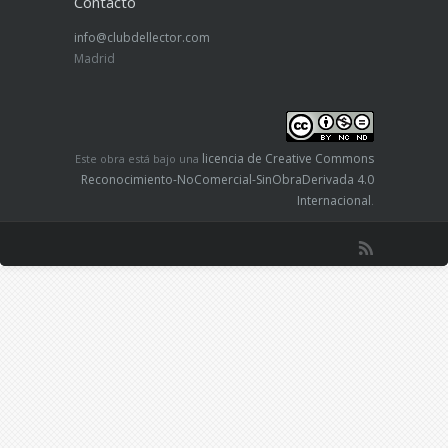
Contacto
info@clubdellector.com
Madrid
licencia de Creative Commons
Este obra está bajo una
Reconocimiento-NoComercial-SinObraDerivada 4.0
Internacional
.