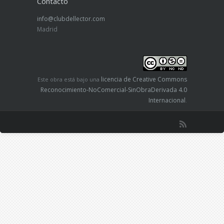
Contacto
info@clubdellector.com
Madrid
licencia de Creative Commons
Este obra está bajo una
Reconocimiento-NoComercial-SinObraDerivada 4.0
Internacional
.