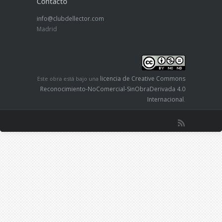
Contacto
info@clubdellector.com
Madrid
licencia de Creative Commons
Este obra está bajo una
Reconocimiento-NoComercial-SinObraDerivada 4.0
Internacional
.