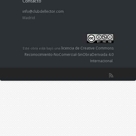
Contacto
info@clubdellector.com
Madrid
licencia de Creative Commons
Este obra está bajo una
Reconocimiento-NoComercial-SinObraDerivada 4.0
Internacional
.