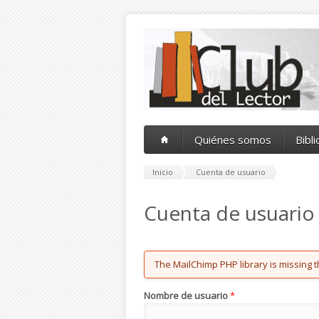
Pasar al contenido principal
Quiénes somos
Bibl
Inicio
Cuenta de usuario
Cuenta de usuario
Error message
The MailChimp PHP library is missing t
Nombre de usuario
*