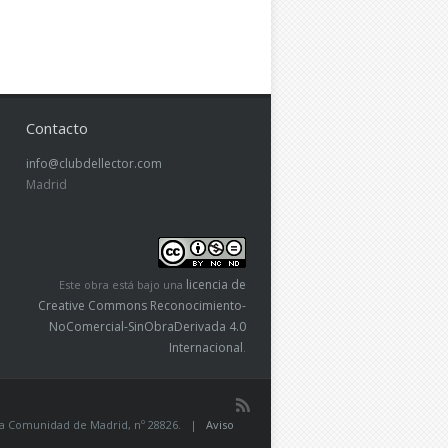
Contacto
info@clubdellector.com
Madrid
licencia de
Este obra está bajo una
Creative Commons Reconocimiento-
NoComercial-SinObraDerivada 4.0
Internacional
.
de la Comunidad de Madrid, nº 28826. |
Aviso