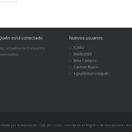
Quién está conectado
Nuevos usuarios
ICARO
Hay actualmente 0 usuarios
Madb2026
conectados.
Mika Campos
Carmen Rivero
egnaldobarrosvip40
itada por la Asociación Club del Lector, inscrita en el Registro de Asociaciones 