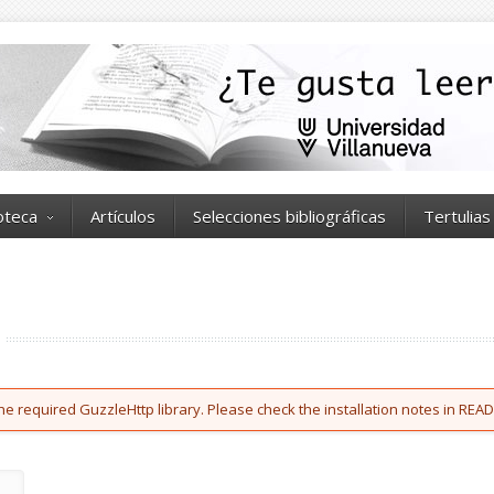
ioteca
Artículos
Selecciones bibliográficas
Tertulias
he required GuzzleHttp library. Please check the installation notes in READ