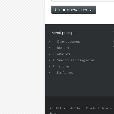
Menú principal
Quiénes somos
Biblioteca
Artículos
Selecciones bibliográficas
Tertulias
Escríbenos
ClubDelLector
© 2014 | Revista Electrónica ed
legal