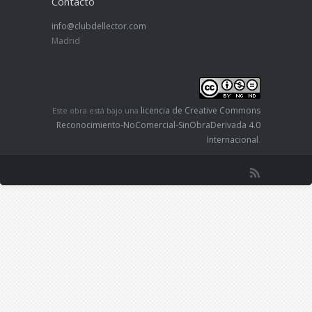
Contacto
info@clubdellector.com
Madrid
licencia de Creative Commons
Este obra está bajo una
Reconocimiento-NoComercial-SinObraDerivada 4.0
Internacional
.