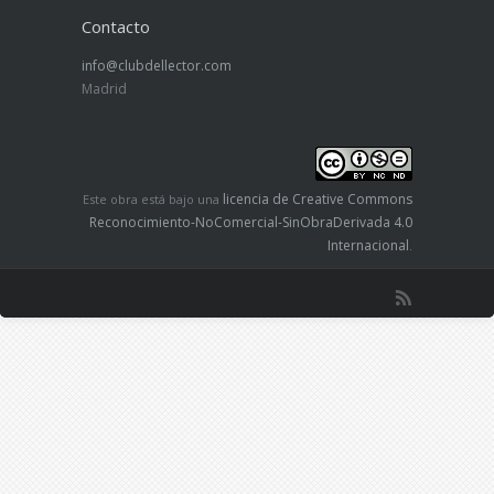
Contacto
info@clubdellector.com
Madrid
licencia de Creative Commons
Este obra está bajo una
Reconocimiento-NoComercial-SinObraDerivada 4.0
Internacional
.