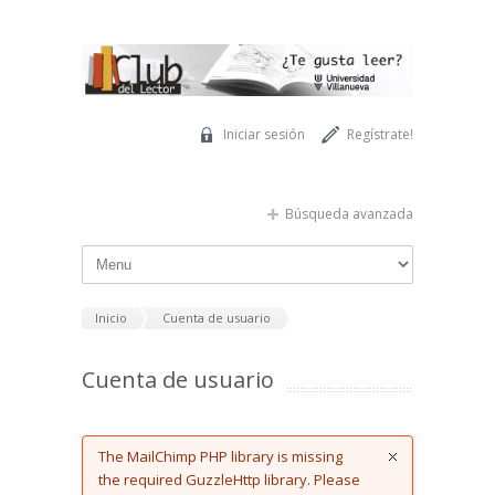
Pasar al contenido principal
Iniciar sesión
Regístrate!
Búsqueda avanzada
Inicio
Cuenta de usuario
Cuenta de usuario
Error message
The MailChimp PHP library is missing
the required GuzzleHttp library. Please