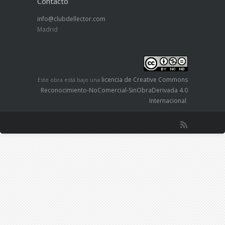
Contacto
info@clubdellector.com
Madrid
licencia de Creative Commons
Este obra está bajo una
Reconocimiento-NoComercial-SinObraDerivada 4.0
Internacional
.