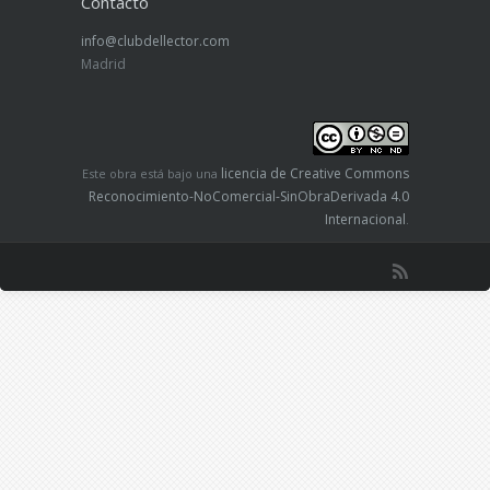
Contacto
info@clubdellector.com
Madrid
licencia de Creative Commons
Este obra está bajo una
Reconocimiento-NoComercial-SinObraDerivada 4.0
Internacional
.