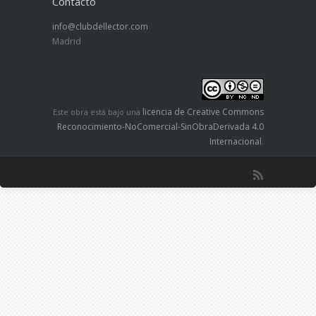
Contacto
info@clubdellector.com
Madrid
licencia de Creative Commons
Este obra está bajo una
Reconocimiento-NoComercial-SinObraDerivada 4.0
Internacional
.