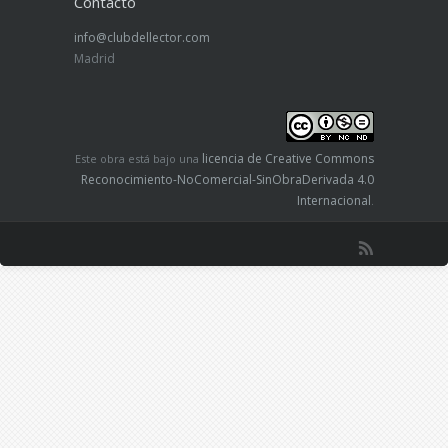
Contacto
info@clubdellector.com
Madrid
licencia de Creative Commons
Este obra está bajo una
Reconocimiento-NoComercial-SinObraDerivada 4.0
Internacional
.