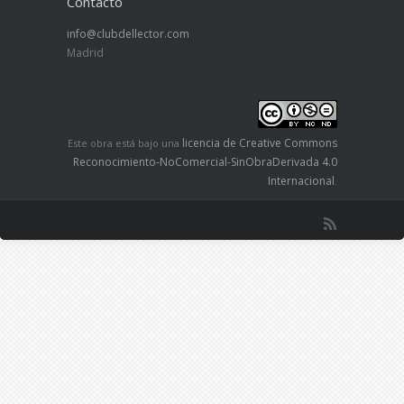
Contacto
info@clubdellector.com
Madrid
licencia de Creative Commons
Este obra está bajo una
Reconocimiento-NoComercial-SinObraDerivada 4.0
Internacional
.