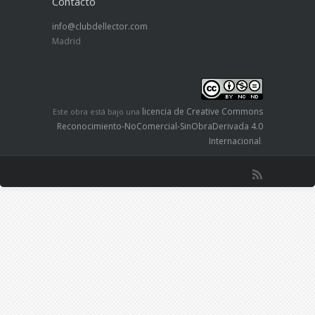
Contacto
info@clubdellector.com
Madrid
licencia de Creative Commons
Este obra está bajo una
Reconocimiento-NoComercial-SinObraDerivada 4.0
Internacional
.