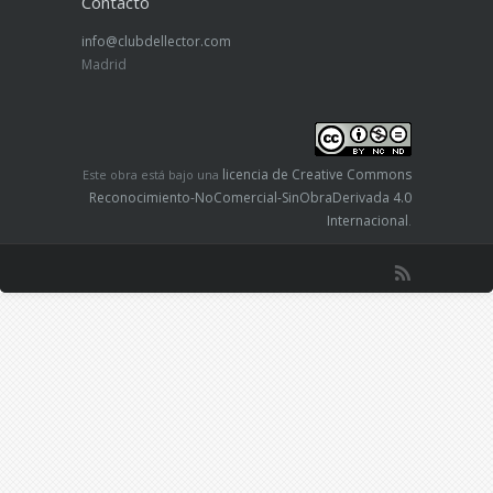
Contacto
info@clubdellector.com
Madrid
licencia de Creative Commons
Este obra está bajo una
Reconocimiento-NoComercial-SinObraDerivada 4.0
Internacional
.