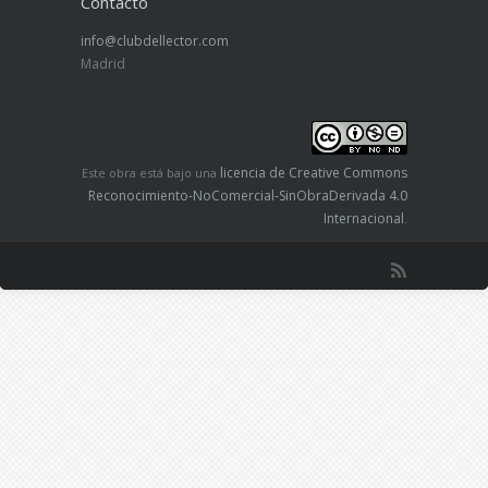
Contacto
info@clubdellector.com
Madrid
licencia de Creative Commons
Este obra está bajo una
Reconocimiento-NoComercial-SinObraDerivada 4.0
Internacional
.