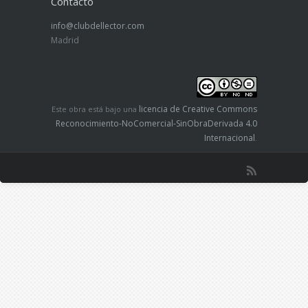
Contacto
info@clubdellector.com
Madrid
licencia de Creative Commons
Este obra está bajo una
Reconocimiento-NoComercial-SinObraDerivada 4.0
Internacional
.