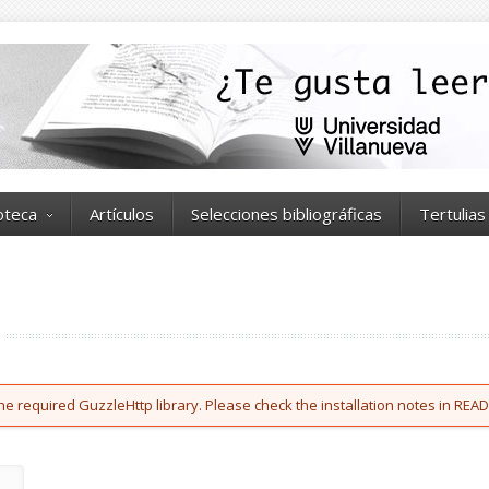
ioteca
Artículos
Selecciones bibliográficas
Tertulias
he required GuzzleHttp library. Please check the installation notes in READ