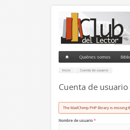
Pasar al contenido principal
Quiénes somos
Bibl
Inicio
Cuenta de usuario
Cuenta de usuario
Error message
The MailChimp PHP library is missing t
Nombre de usuario
*