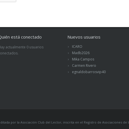
Quién está conectado
Nuevos usuarios
ICARO
Hay actualmente 0 usuarios
Madb2026
conectados.
Mika Campos
Carmen Rivero
egnaldobarrosvip40
itada por la Asociación Club del Lector, inscrita en el Registro de Asociaciones 