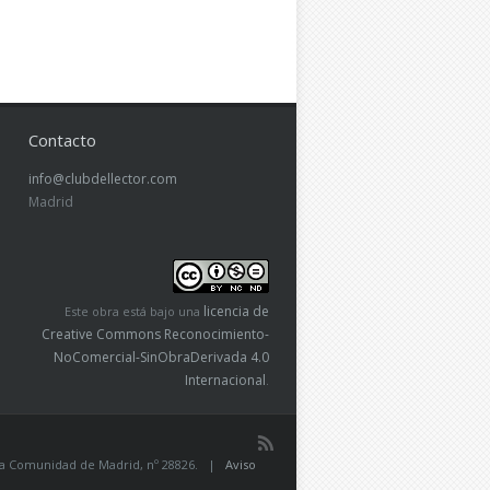
Contacto
info@clubdellector.com
Madrid
licencia de
Este obra está bajo una
Creative Commons Reconocimiento-
NoComercial-SinObraDerivada 4.0
Internacional
.
de la Comunidad de Madrid, nº 28826. |
Aviso