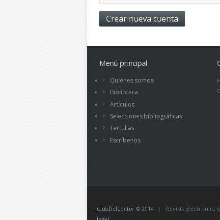
Menú principal
Quiénes somos
Biblioteca
Artículos
Selecciones bibliográficas
Tertulias
Escríbenos
ClubDelLector
© 2014 | Revista Electrónica ed
legal