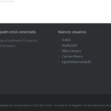
Quién está conectado
Nuevos usuarios
ICARO
Hay actualmente 0 usuarios
Madb2026
conectados.
Mika Campos
Carmen Rivero
egnaldobarrosvip40
itada por la Asociación Club del Lector, inscrita en el Registro de Asociaciones 