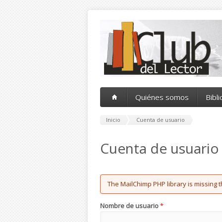
Pasar al contenido principal
Quiénes somos
Bibl
Inicio
Cuenta de usuario
Cuenta de usuario
Error message
The MailChimp PHP library is missing t
Nombre de usuario
*