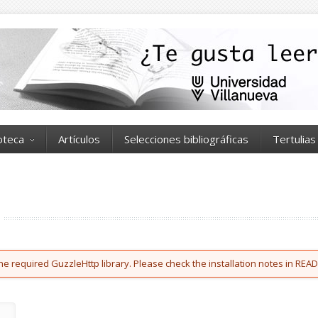
ioteca
Artículos
Selecciones bibliográficas
Tertulias
he required GuzzleHttp library. Please check the installation notes in READ