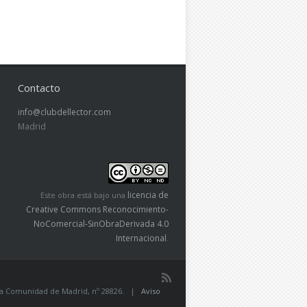
Contacto
info@clubdellector.com
Madrid
licencia de
Este obra está bajo una
Creative Commons Reconocimiento-
NoComercial-SinObraDerivada 4.0
Internacional
.
de la Comunidad de Madrid, nº 28826. |
Aviso