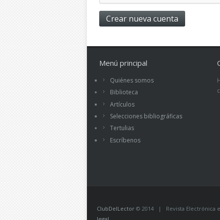
Menú principal
Quiénes somos
Biblioteca
Artículos
Selecciones bibliográficas
Tertulias
Escríbenos
ClubDelLector
© 2014 | Revista Electrónica ed
legal