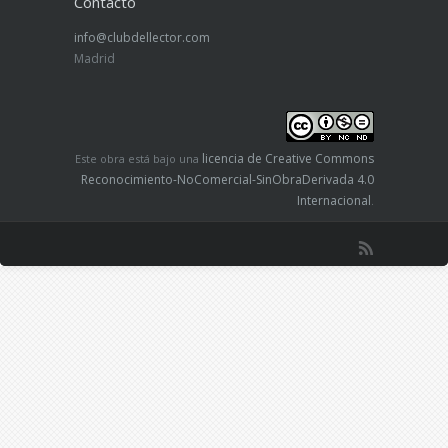
Contacto
info@clubdellector.com
Madrid
licencia de Creative Commons
Este obra está bajo una
Reconocimiento-NoComercial-SinObraDerivada 4.0
Internacional
.