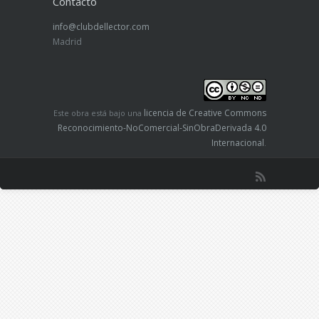
Contacto
info@clubdellector.com
Madrid
licencia de Creative Commons
Este obra está bajo una
Reconocimiento-NoComercial-SinObraDerivada 4.0
Internacional
.