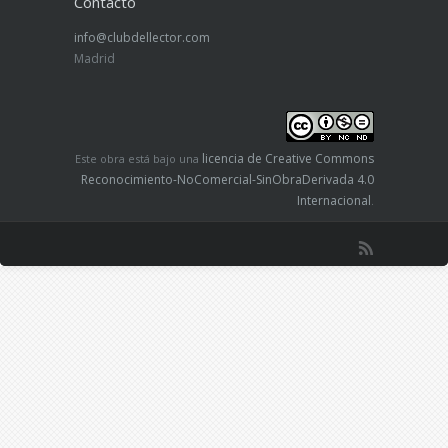
Contacto
info@clubdellector.com
Madrid
licencia de Creative Commons
Este obra está bajo una
Reconocimiento-NoComercial-SinObraDerivada 4.0
Internacional
.