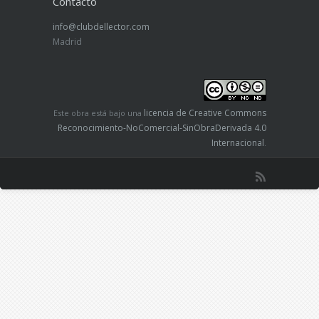
Contacto
info@clubdellector.com
Madrid
licencia de Creative Commons
Este obra está bajo una
Reconocimiento-NoComercial-SinObraDerivada 4.0
Internacional
.