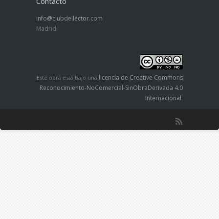
Contacto
info@clubdellector.com
Madrid
licencia de Creative Commons
Este obra está bajo una
Reconocimiento-NoComercial-SinObraDerivada 4.0
Internacional
.