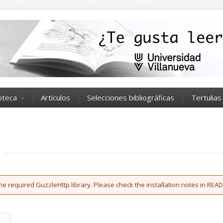
ioteca
Artículos
Selecciones bibliográficas
Tertulias
he required GuzzleHttp library. Please check the installation notes in READ