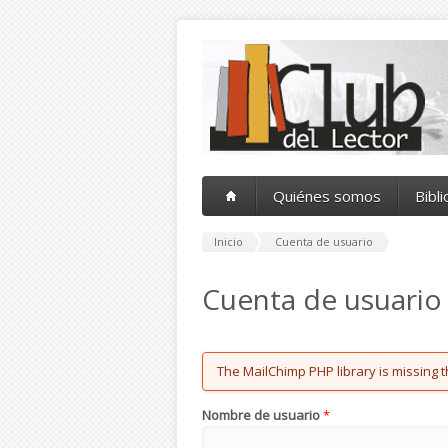
Pasar al contenido principal
Quiénes somos
Bibl
Inicio
Cuenta de usuario
Cuenta de usuario
Error message
The MailChimp PHP library is missing t
Nombre de usuario
*