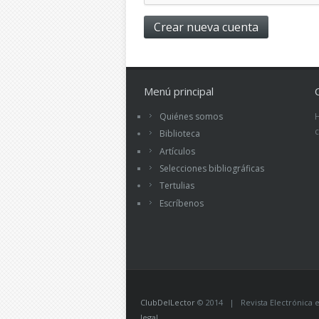
Menú principal
Quiénes somos
Biblioteca
Artículos
Selecciones bibliográficas
Tertulias
Escríbenos
ClubDelLector
© 2014 | Revista Electrónica ed
legal