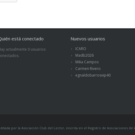
Quién está conectado
Nuevos usuarios
ICARO
Hay actualmente 0 usuarios
Madb2026
conectados.
Mika Campos
Carmen Rivero
egnaldobarrosvip40
itada por la Asociación Club del Lector, inscrita en el Registro de Asociaciones 