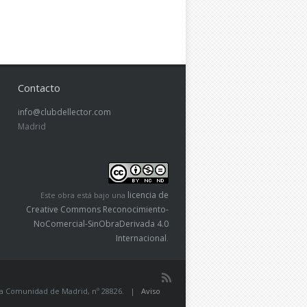
Contacto
info@clubdellector.com
Madrid
licencia de
Este obra está bajo una
Creative Commons Reconocimiento-
NoComercial-SinObraDerivada 4.0
Internacional
.
de la Comunidad de Madrid, nº 28826. |
Aviso