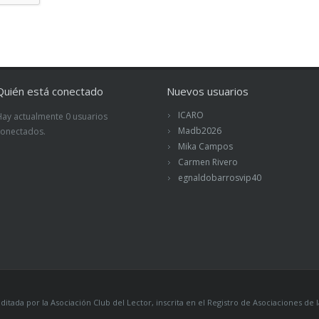
Quién está conectado
Nuevos usuarios
ICARO
Hay actualmente 0 usuarios
Madb2026
conectados.
Mika Campos
Carmen Rivero
egnaldobarrosvip40
itada por la Asociación Club del Lector, inscrita en el Registro de Asociaciones 