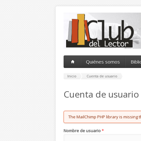
Pasar al contenido principal
Quiénes somos
Bibl
Inicio
Cuenta de usuario
Cuenta de usuario
Error message
The MailChimp PHP library is missing t
Nombre de usuario
*