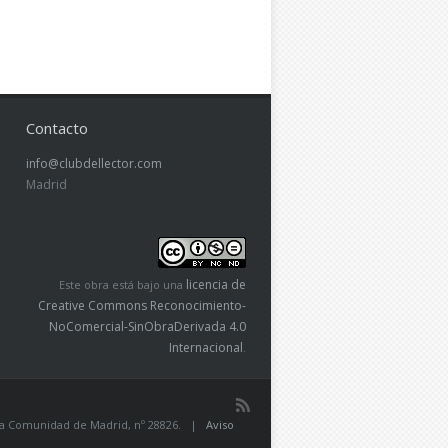
Contacto
info@clubdellector.com
Madrid
licencia de
Este obra está bajo una
Creative Commons Reconocimiento-
NoComercial-SinObraDerivada 4.0
Internacional
.
de la Comunidad de Madrid, nº 28826. |
Aviso