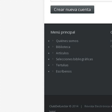
Menú principal
Quiénes somos
Biblioteca
Artículos
Selecciones bibliográficas
Tertulias
Escríbenos
ClubDelLector
© 2014 | Revista Electrónica ed
legal