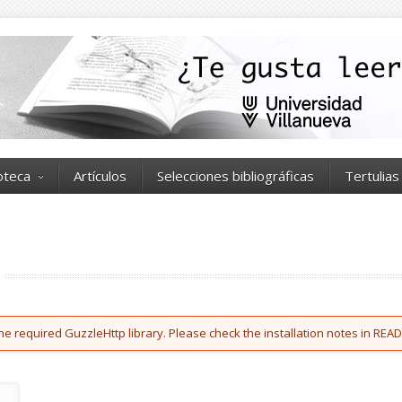
ioteca
Artículos
Selecciones bibliográficas
Tertulias
he required GuzzleHttp library. Please check the installation notes in READ