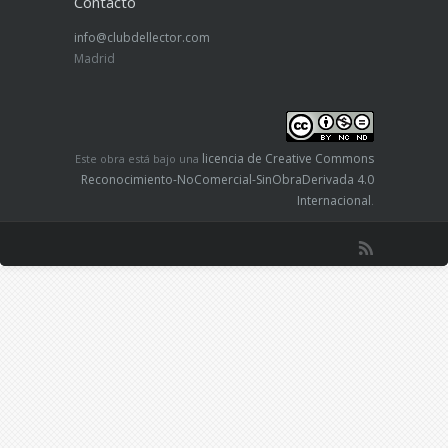
Contacto
info@clubdellector.com
Madrid
licencia de Creative Commons
Este obra está bajo una
Reconocimiento-NoComercial-SinObraDerivada 4.0
Internacional
.