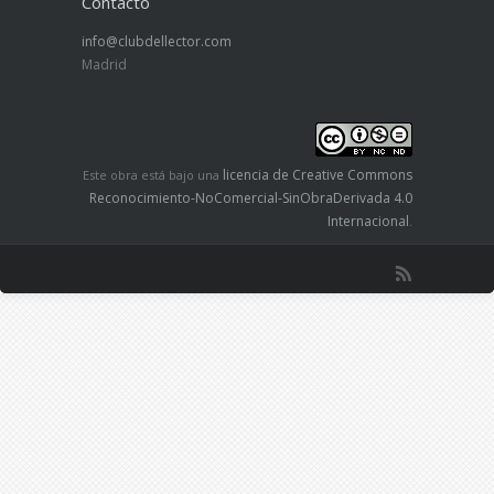
Contacto
info@clubdellector.com
Madrid
licencia de Creative Commons
Este obra está bajo una
Reconocimiento-NoComercial-SinObraDerivada 4.0
Internacional
.