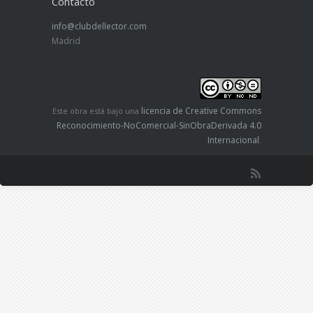
Contacto
info@clubdellector.com
Madrid
licencia de Creative Commons
Este obra está bajo una
Reconocimiento-NoComercial-SinObraDerivada 4.0
Internacional
.