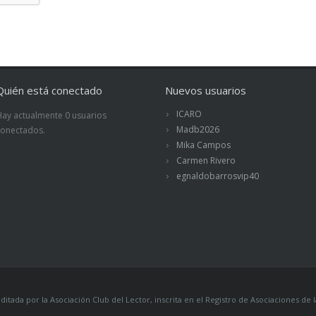
Quién está conectado
Nuevos usuarios
ICARO
Hay actualmente 0 usuarios
Madb2026
conectados.
Mika Campos
Carmen Rivero
egnaldobarrosvip40
itada por la Asociación Club del Lector, inscrita en el Registro de Asociaciones 