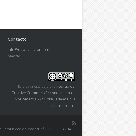
Contacto
info@clubdellector.com
Madrid
licencia de
Este obra está bajo una
Creative Commons Reconocimiento-
NoComercial-SinObraDerivada 4.0
Internacional
.
de la Comunidad de Madrid, nº 28826. |
Aviso