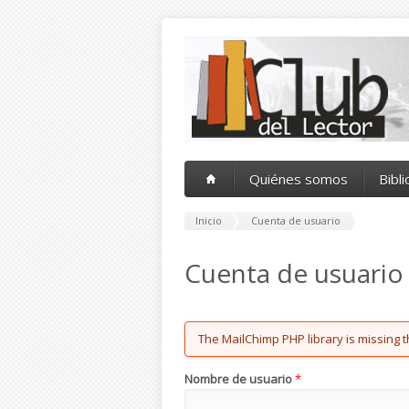
Pasar al contenido principal
Quiénes somos
Bibl
Inicio
Cuenta de usuario
Cuenta de usuario
Error message
The MailChimp PHP library is missing t
Nombre de usuario
*