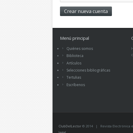
Menú principal
Quiénes somos
Biblioteca
Artículos
Selecciones bibliográficas
Tertulias
Escríbenos
ClubDelLector
© 2014 | Revista Electrónica ed
legal