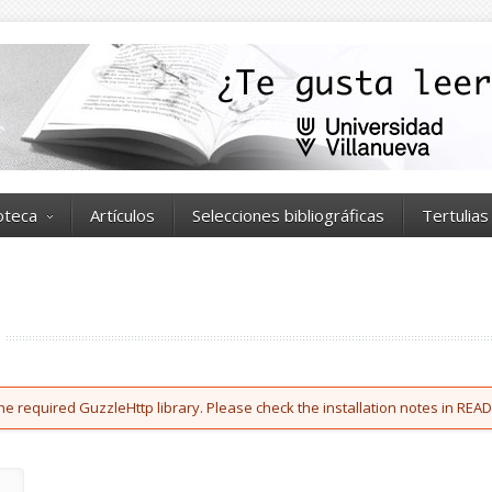
ioteca
Artículos
Selecciones bibliográficas
Tertulias
he required GuzzleHttp library. Please check the installation notes in READ