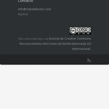
Contacto
info@clubdellector.com
Madrid
licencia de Creative Commons
Este obra está bajo una
Reconocimiento-NoComercial-SinObraDerivada 4.0
Internacional
.