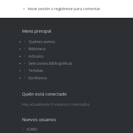
Inicie sesión
o
regístrese
para comentar
Menú principal
Quiénes somos
Biblioteca
Artículos
Selecciones bibliográficas
Tertulias
Escríbenos
Quién está conectado
Hay actualmente 0 usuarios conectados.
Nuevos usuarios
ICARO