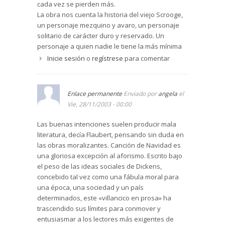
cada vez se pierden más.
La obra nos cuenta la historia del viejo Scrooge,
un personaje mezquino y avaro, un personaje
solitario de carácter duro y reservado. Un
personaje a quien nadie le tiene la más mínima
simpatía debido a su carácter tosco e
Inicie sesión
o
regístrese
para comentar
insoportable. El viejo realmente aborrecía las
navidades y la alegría que estas fiestas
despertaban en los demás. Pero aquel año
Enlace permanente
Enviado por
angela
el
sucedió algo insólito, cuando el viejo Scrooge se
Vie, 28/11/2003 - 00:00
acostó por la noche... se le aparecieron tres
fantasmas, los fantasmas de las navidades
Las buenas intenciones suelen producir mala
pasadas, presentes y futuras. Los tres
literatura, decía Flaubert, pensando sin duda en
fantasmas enseñaron al viejo avaro como había
las obras moralizantes. Canción de Navidad es
vivido él las Navidades de años pasados. Como
una gloriosa excepción al aforismo. Escrito bajo
vivía la gente que le rodeaba, las navidades: su
el peso de las ideas sociales de Dickens,
escribiente, una persona muy pobre con su
concebido tal vez como una fábula moral para
pequeño hijo enfermo aun daba gracias por lo
una época, una sociedad y un país
poco que tenían y eran felices, su sobrino la
determinados, este «villancico en prosa» ha
única familia que le quedaba al viejo. Y le mostró
trascendido sus límites para conmover y
la soledad que padecería en las Navidades
entusiasmar a los lectores más exigentes de