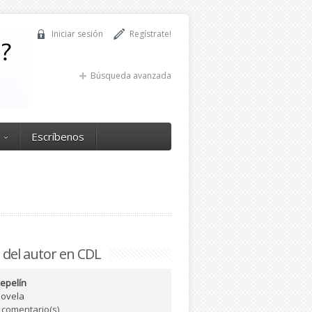
Iniciar sesión
Regístrate!
Búsqueda avanzada
Escríbenos
 del autor en CDL
epelín
ovela
 comentario(s)