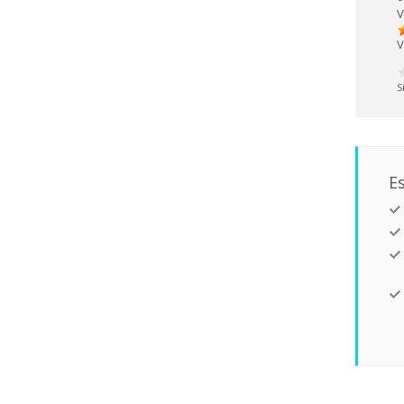
V
V
S
Es