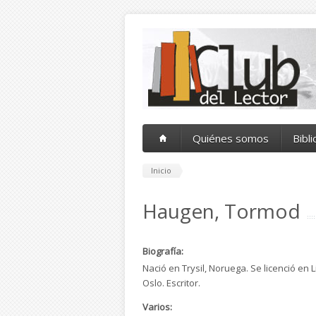
Pasar al contenido principal
Quiénes somos
Bibl
Inicio
Haugen, Tormod
Biografía:
Nació en Trysil, Noruega. Se licenció en 
Oslo. Escritor.
Varios: