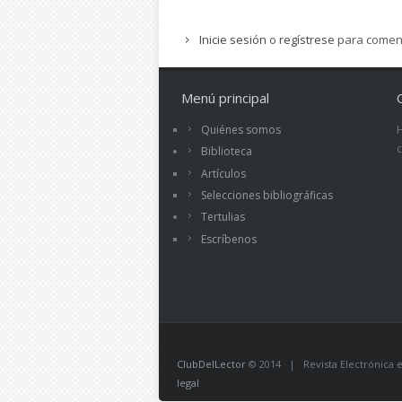
Inicie sesión
o
regístrese
para comen
Menú principal
Quiénes somos
Biblioteca
Artículos
Selecciones bibliográficas
Tertulias
Escríbenos
ClubDelLector
© 2014 | Revista Electrónica ed
legal