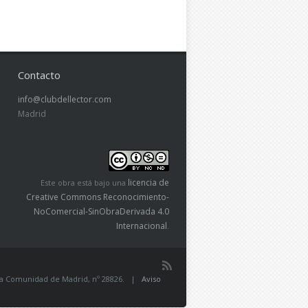
Contacto
info@clubdellector.com
Madrid
licencia de
Este obra está bajo una
Creative Commons Reconocimiento-
NoComercial-SinObraDerivada 4.0
Internacional
.
de la Comunidad de Madrid, nº 28826. |
Aviso