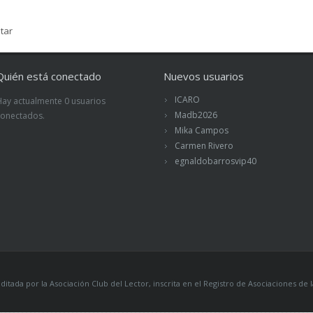
tar
Quién está conectado
Nuevos usuarios
ICARO
Hay actualmente 0 usuarios
Madb2026
conectados.
Mika Campos
Carmen Rivero
egnaldobarrosvip40
itada por la Asociación Club del Lector, inscrita en el Registro de Asociaciones 