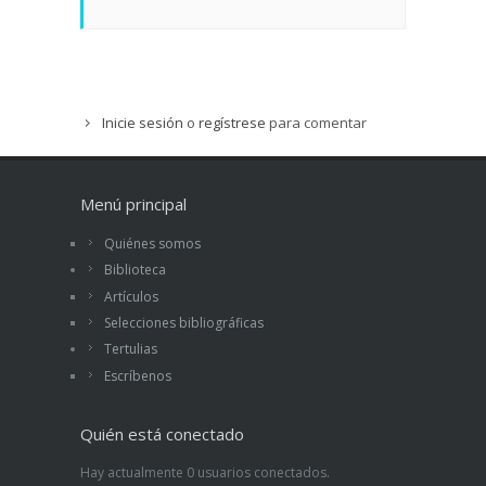
Inicie sesión
o
regístrese
para comentar
Menú principal
Quiénes somos
Biblioteca
Artículos
Selecciones bibliográficas
Tertulias
Escríbenos
Quién está conectado
Hay actualmente 0 usuarios conectados.