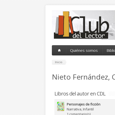
Pasar al contenido principal
Quiénes somos
Bibl
Inicio
Nieto Fernández, C
Libros del autor en CDL
Personajes de ficción
Narrativa
,
Infantil
1 comentario(s)