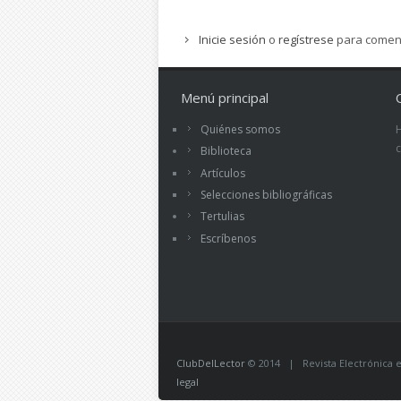
Inicie sesión
o
regístrese
para comen
Menú principal
Quiénes somos
Biblioteca
Artículos
Selecciones bibliográficas
Tertulias
Escríbenos
ClubDelLector
© 2014 | Revista Electrónica ed
legal