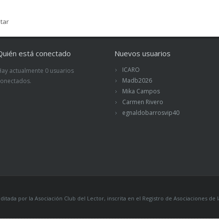
tar
Quién está conectado
Nuevos usuarios
ICARO
Hay actualmente 0 usuarios
Madb2026
conectados.
Mika Campos
Carmen Rivero
egnaldobarrosvip40
itada por la Asociación Club del Lector, inscrita en el Registro de Asociaciones 