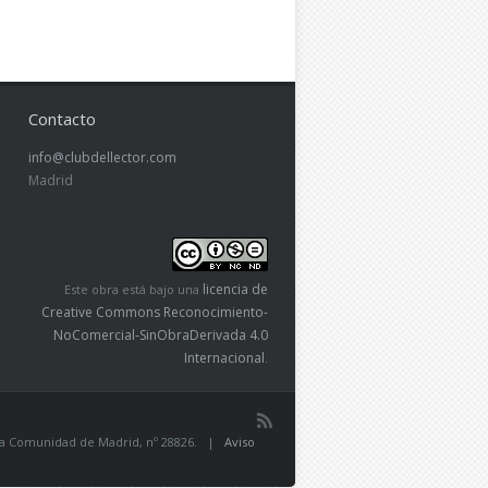
Contacto
info@clubdellector.com
Madrid
licencia de
Este obra está bajo una
Creative Commons Reconocimiento-
NoComercial-SinObraDerivada 4.0
Internacional
.
de la Comunidad de Madrid, nº 28826. |
Aviso