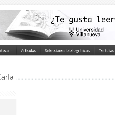
ioteca
Artículos
Selecciones bibliográficas
Tertulias
arla