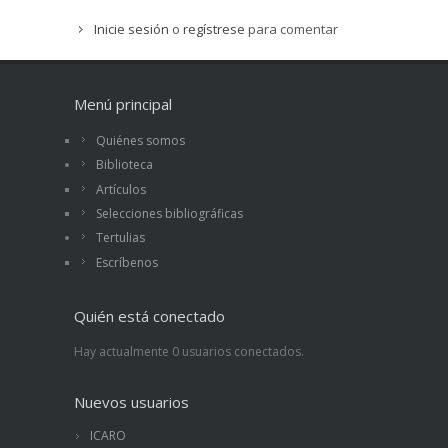
Inicie sesión
o
regístrese
para comentar
Menú principal
Quiénes somos
Biblioteca
Artículos
Selecciones bibliográficas
Tertulias
Escríbenos
Quién está conectado
Hay actualmente 0 usuarios conectados.
Nuevos usuarios
ICARO